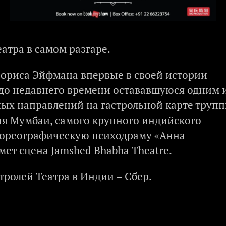
атра в самом разгаре.
Бориса Эйфмана впервые в своей истории
 до недавнего времени остававшуюся одним 
ых направлений на гастрольной карте трупп
рия Мумбаи, самого крупного индийского
хореографическую психодраму «Анна
ет сцена Jamshed Bhabha Theatre.
тролей Театра в Индии – Сбер.