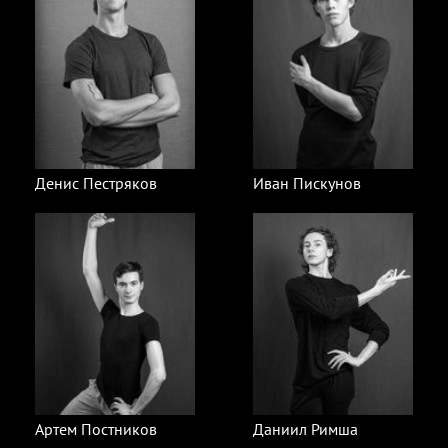
Денис Пестряков
Иван Пискунов
Артем Постников
Даниил Римша