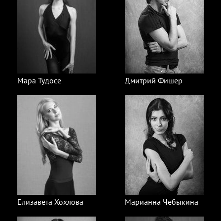
Мара Тудосе
Дмитрий Фишер
Елизавета Хохлова
Марианна Чебыкина