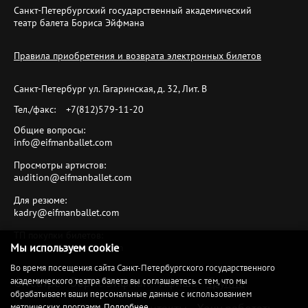
Санкт-Петербургский государственный академический
театр балета Бориса Эйфмана
Правила приобретения и возврата электронных билетов
Санкт-Петербург ул. Гагаринская, д. 32, Лит. B
Тел./факс:
+7(812)579-11-20
Общие вопросы:
info@eifmanballet.com
Просмотры артистов:
audition@eifmanballet.com
Для резюме:
kadry@eifmanballet.com
ТП покупки билетов:
Мы используем cookie
tickets@eifmanballet.com
Во время посещения сайта Санкт-Петербургского государственного
О театре
Борис Эйфман
Афиша
Труппа
академического театра балета вы соглашаетесь с тем, что мы
обрабатываем ваши персональные данные с использованием
метрических программ.
Подробнее
.