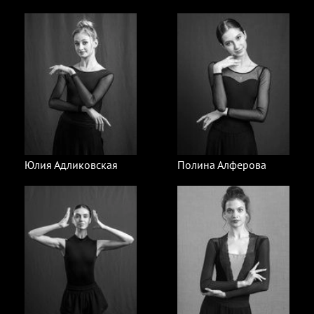
Юлия Адликовская
Полина Алферова