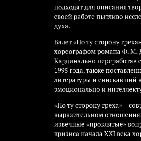
подходят для описания тво
своей работе пытливо исс
духа.
Балет «По ту сторону грех
хореографом романа Ф. М. 
Кардинально переработав 
1995 года, также поставле
литературы и снискавший 
эмоционально и интеллект
«По ту сторону греха» – с
выразительном отношения
извечные «проклятые» вопр
кризиса начала XXI века х