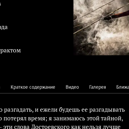
в
ода
трактом
а
Краткое содержание
Видео
Галерея
Ближа
до разгадать, и ежели будешь ее разгадывать
то потерял время; я занимаюсь этой тайной,
– эти слова Достоевского как нельзя лучше