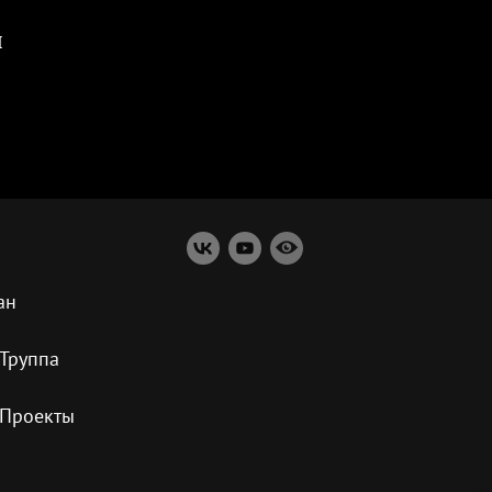
и
ан
Труппа
Проекты