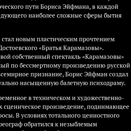
рческого пути Бориса Эйфмана, в каждой
ледующего наиболее сложные сферы бытия
а» стал новым пластическим прочтением
Достоевского «Братья Карамазовы».
свой собственный спектакль «Карамазовы»
нный по бессмертному произведению русской
всемирное признание, Борис Эйфман создал
уально насыщенную балетную психодраму.
овременное в техническом и художественно-
х сценическое произведение, поднимающее
осы. В условиях тотального ценностного
ореограф обратился к незыблемым