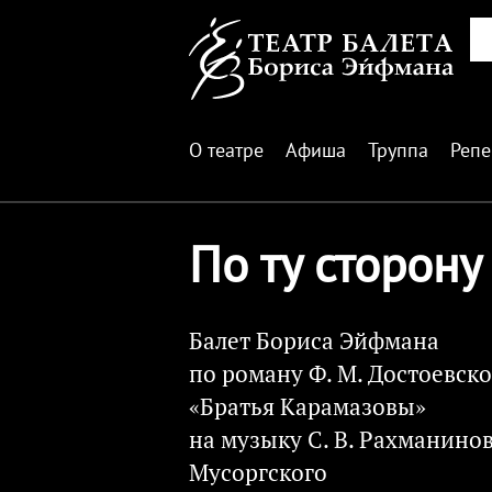
О театре
Афиша
Труппа
Репе
По ту сторону
Балет Бориса Эйфмана
по роману Ф. М. Достоевско
«Братья Карамазовы»
на музыку С. В. Рахманинова
Мусоргского