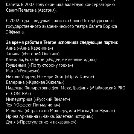
балета. В 2002 году окончила Балетную консерваторию
Санкт-Пельтена (Австрия).
С 2002 года – ведущая солистка Санкт-Петербургского
государственного академического театра балета Бориса
Эйфмана.
За время работы в Театре исполнила следующие партии:
Анна («Анна Каренина»)
Татьяна («Евгений Онегин»)
Камилла, Роза Бере («Роден, ее вечный идол»)
Грушенька («По ту сторону греха»)
Мать («Реквием»)
Николь Уоррен, Розмэри Хойт («Up & Down»)
Балерина («Красная Жизель»)
Надежда Филаретовна фон Мекк, Графиня («Чайковский. PRO
et CONTRA»)
Императрица («Русский Гамлет»)
Тея («Эффект Пигмалиона»)
Мадлена («Страсти по Мольеру, или Маска Дон Жуана»)
Ирина Аркадина («Чайка. Балетная история»)
Дуня («Преступление и наказание»)