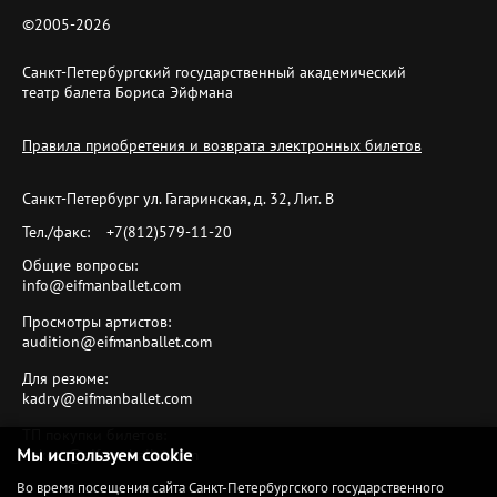
©2005-
2026
Санкт-Петербургский государственный академический
театр балета Бориса Эйфмана
Правила приобретения и возврата электронных билетов
Санкт-Петербург ул. Гагаринская, д. 32, Лит. B
Тел./факс:
+7(812)579-11-20
Общие вопросы:
info@eifmanballet.com
Просмотры артистов:
audition@eifmanballet.com
Для резюме:
kadry@eifmanballet.com
ТП покупки билетов:
Мы используем cookie
tickets@eifmanballet.com
Во время посещения сайта Санкт-Петербургского государственного