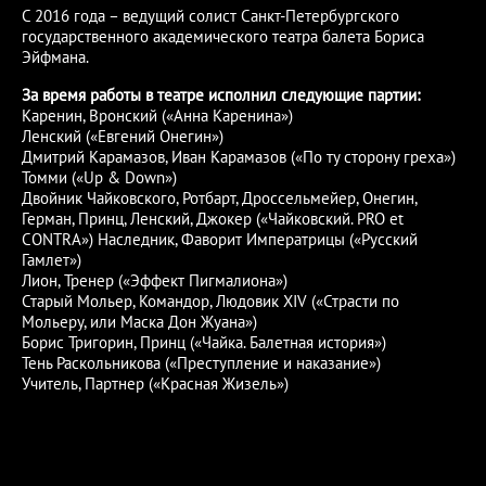
С 2016 года – ведущий солист Санкт-Петербургского
государственного академического театра балета Бориса
Эйфмана.
За время работы в театре исполнил следующие партии:
Каренин, Вронский («Анна Каренина»)
Ленский («Евгений Онегин»)
Дмитрий Карамазов, Иван Карамазов («По ту сторону греха»)
Томми («Up & Down»)
Двойник Чайковского, Ротбарт, Дроссельмейер, Онегин,
Герман, Принц, Ленский, Джокер («Чайковский. PRO et
CONTRA») Наследник, Фаворит Императрицы («Русский
Гамлет»)
Лион, Тренер («Эффект Пигмалиона»)
Старый Мольер, Командор, Людовик XIV («Страсти по
Мольеру, или Маска Дон Жуана»)
Борис Тригорин, Принц («Чайка. Балетная история»)
Тень Раскольникова («Преступление и наказание»)
Учитель, Партнер («Красная Жизель»)