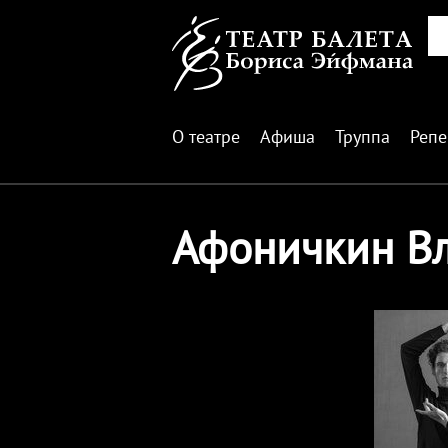
О театре
Афиша
Труппа
Репе
Афоничкин В