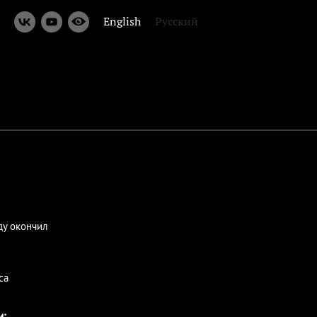
English
Русский
ду окончил
са
и: