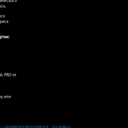
мического
сь.
ого
ориса
ртии:
. PRO et
у, или