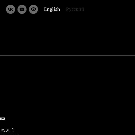
English
Русский
ика
ледж. С