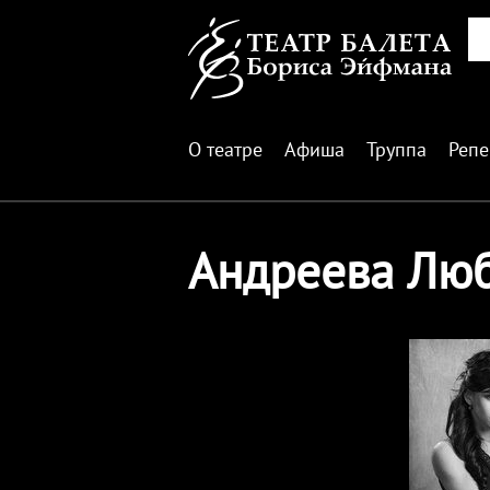
О театре
Афиша
Труппа
Репе
Андреева Лю