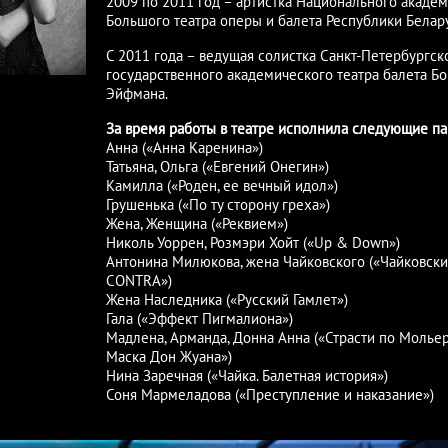
2009 по 2011 год – артистка Национального акаде
Большого театра оперы и балета Республики Белару
С 2011 года – ведущая солистка Санкт-Петербургск
государственного академического театра балета Б
Эйфмана.
За время работы в театре исполнила следующие па
Анна («Анна Каренина»)
Татьяна, Ольга («Евгений Онегин»)
Камилла («Роден, ее вечный идол»)
Грушенька («По ту сторону греха»)
Жена, Женщина («Реквием»)
Николь Уоррен, Розмэри Хойт («Up & Down»)
Антонина Милюкова, жена Чайковского («Чайковский
CONTRA»)
Жена Наследника («Русский Гамлет»)
Гала («Эффект Пигмалиона»)
Мадлена, Арманда, Донна Анна («Страсти по Мольер
Маска Дон Жуана»)
Нина Заречная («Чайка. Балетная история»)
Соня Мармеладова («Преступление и наказание»)