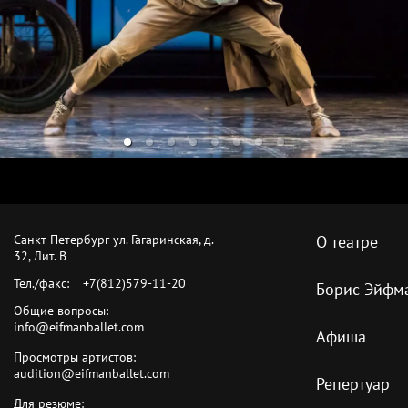
Санкт-Петербург ул. Гагаринская, д.
О театре
32, Лит. B
Тел./факс:
+7(812)579-11-20
Борис Эйфм
Общие вопросы:
info@eifmanballet.com
Афиша
Просмотры артистов:
audition@eifmanballet.com
Репертуар
Для резюме: