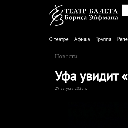
О театре
Афиша
Труппа
Репе
Новости
Уфа увидит 
29 августа 2025 г.