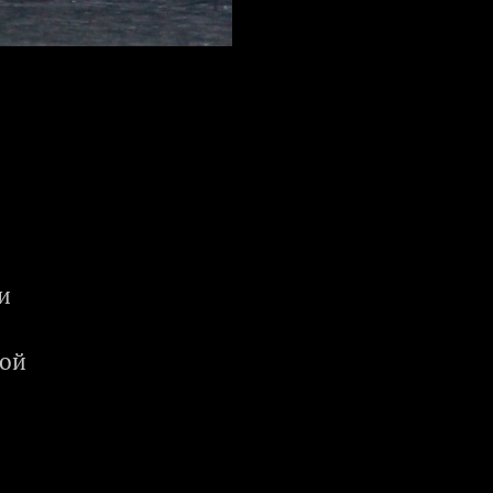
и
ной