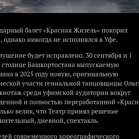
дарный балет «Красная Жизель» покорил
 однако никогда не исполнялся в Уфе.
ущение будет исправлено. 30 сентября и 1
в столице Башкортостана выпускаемую
ана в 2025 году новую, оригинальную
ической участи гениальной танцовщицы Ольг
жиотаж среди уфимской аудитории вокруг
жденной и полностью переработанной «Крас
лько велик, что Театр принял решение
нительный, дневной, спектакль.
елей современного хореографического