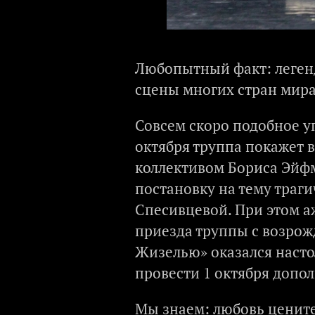
Любопытный факт: леген
сцены многих стран мира,
Совсем скоро подобное уп
октября труппа покажет 
коллективом Бориса Эйфм
постановку на тему траг
Спесивцевой. При этом а
приезда труппы с возро
Жизелью» оказался насто
провести 1 октября допол
Мы знаем: любовь ценит