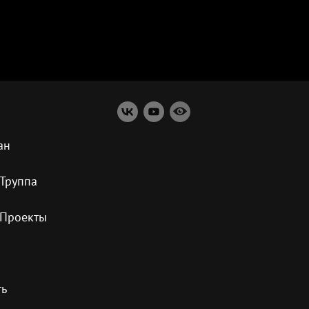
ан
Труппа
Проекты
ть