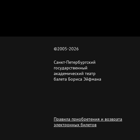
й
©2005-
2026
Санкт-Петербургский
государственный
академический театр
балета Бориса Эйфмана
Правила приобретения и возврата
электронных билетов