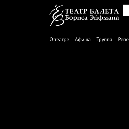
О театре
Афиша
Труппа
Репе